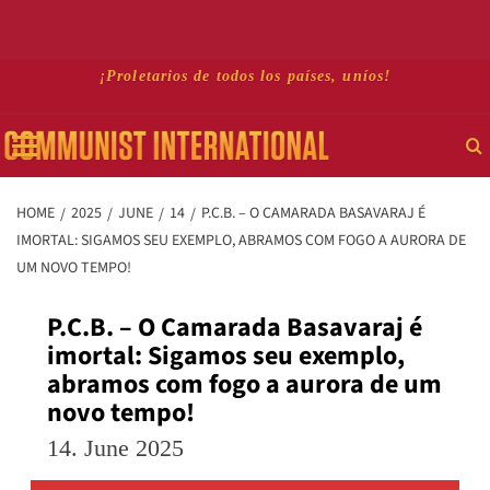
Skip
¡Proletarios de todos los países, uníos!
to
Primary
content
Menu
HOME
2025
JUNE
14
P.C.B. – O CAMARADA BASAVARAJ É
IMORTAL: SIGAMOS SEU EXEMPLO, ABRAMOS COM FOGO A AURORA DE
UM NOVO TEMPO!
P.C.B. – O Camarada Basavaraj é
imortal: Sigamos seu exemplo,
abramos com fogo a aurora de um
novo tempo!
14. June 2025