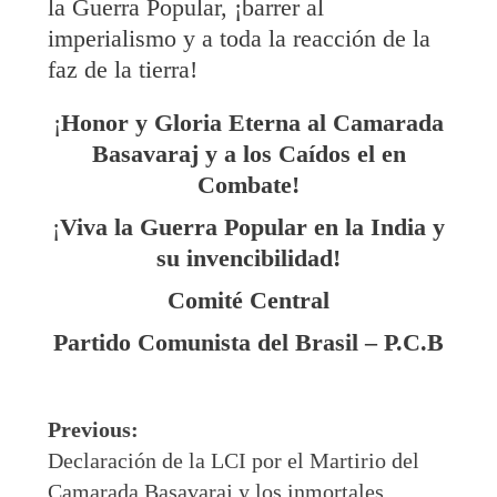
la Guerra Popular, ¡barrer al
imperialismo y a toda la reacción de la
faz de la tierra!
¡
Hon
or
y
Gl
o
ria Eterna a
l
Camarada
Basavaraj
y a los
Caídos
el e
n
Combate!
¡
Viva la Guerra Popular en la India y
su invencibilidad!
Comité
Central
P
artido Comunista d
el
Brasil –
P.C.B
Post
Previous:
navigation
Declaración de la LCI por el Martirio del
Camarada Basavaraj y los inmortales