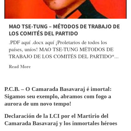
MAO TSE-TUNG – MÉTODOS DE TRABAJO DE
LOS COMITÉS DEL PARTIDO
.PDF aquí .docx aquí ¡Proletarios de todos los
países, uníos! MAO TSE-TUNG MÉTODOS DE
TRABAJO DE LOS COMITÉS DEL PARTIDO*...
Read
Read More
more
about
MAO
P.C.B. – O Camarada Basavaraj é imortal:
TSE-
Sigamos seu exemplo, abramos com fogo a
TUNG
aurora de um novo tempo!
–
MÉTODOS
Declaración de la LCI por el Martirio del
DE
Camarada Basavaraj y los inmortales héroes
TRABAJO