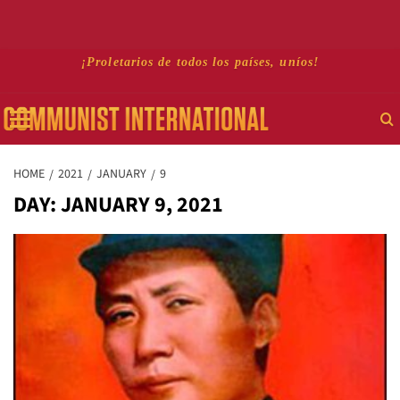
Skip
¡Proletarios de todos los países, uníos!
to
Primary
content
Menu
HOME
2021
JANUARY
9
DAY:
JANUARY 9, 2021