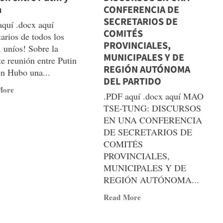
n
CONFERENCIA DE
SECRETARIOS DE
quí .docx aquí
COMITÉS
tarios de todos los
PROVINCIALES,
, uníos! Sobre la
MUNICIPALES Y DE
te reunión entre Putin
REGIÓN AUTÓNOMA
en Hubo una...
DEL PARTIDO
Read
More
.PDF aquí .docx aquí MAO
more
TSE-TUNG: DISCURSOS
about
EN UNA CONFERENCIA
Sobre
DE SECRETARIOS DE
la
COMITÉS
reciente
PROVINCIALES,
reunión
MUNICIPALES Y DE
entre
REGIÓN AUTÓNOMA...
Putin
y
Read
Read More
Biden
more
about