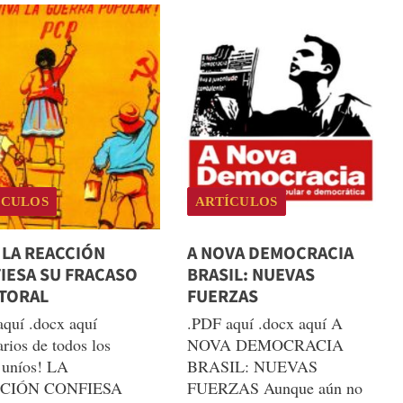
MAO
TSE-
TUNG:
DISCURSOS
EN
UNA
CONFERENCIA
DE
SECRETARIOS
ÍCULOS
ARTÍCULOS
DE
COMITÉS
 LA REACCIÓN
A NOVA DEMOCRACIA
PROVINCIALES,
IESA SU FRACASO
BRASIL: NUEVAS
MUNICIPALES
TORAL
FUERZAS
Y
DE
quí .docx aquí
.PDF aquí .docx aquí A
REGIÓN
arios de todos los
NOVA DEMOCRACIA
AUTÓNOMA
 uníos! LA
BRASIL: NUEVAS
DEL
CIÓN CONFIESA
FUERZAS Aunque aún no