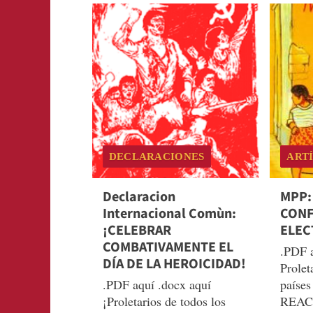
RUSO
DECLARACIONES
ART
Declaracion
MPP:
Internacional Comùn:
CONF
¡CELEBRAR
ELEC
COMBATIVAMENTE EL
.PDF a
DÍA DE LA HEROICIDAD!
Prolet
.PDF aquí .docx aquí
países
¡Proletarios de todos los
REAC