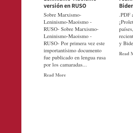
versión en RUSO
Bide
Sobre Marxismo-
.PDF a
Leninismo-Maoismo -
¡Prole
RUSO- Sobre Marxismo-
países
Leninismo-Maoismo -
recien
RUSO- Por primera vez este
y Bid
importantísimo documento
Read 
fue publicado en lengua rusa
por los camaradas...
Read
Read More
more
about
Sobre
Marxismo-
Leninismo-
Maoismo
versión
en