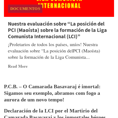
DOCUMENTOS
Nuestra evaluación sobre “La posición del
PCI (Maoísta) sobre la formación de la Liga
Comunista Internacional (LCI)”
¡Proletarios de todos los países, uníos! Nuestra
evaluación sobre “La posición delPCI (Maoísta)
sobre la formación de la Liga Comunista...
Read
Read More
more
about
Nuestra
P.C.B. – O Camarada Basavaraj é imortal:
evaluación
Sigamos seu exemplo, abramos com fogo a
sobre
aurora de um novo tempo!
“La
posición
Declaración de la LCI por el Martirio del
del
Camarada Basavaraj y los inmortales héroes