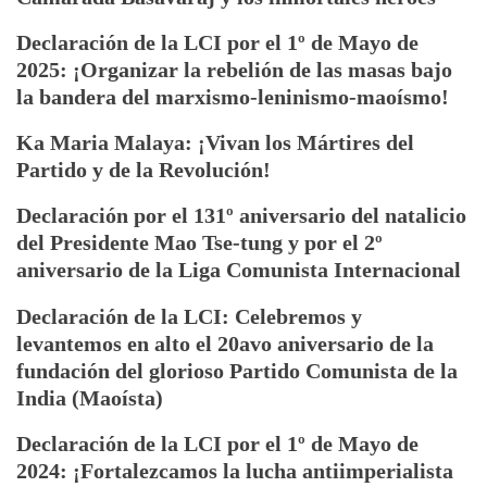
PCI
Declaración de la LCI por el 1º de Mayo de
(Maoísta)
2025: ¡Organizar la rebelión de las masas bajo
sobre
la bandera del marxismo-leninismo-maoísmo!
la
formación
Ka Maria Malaya: ¡Vivan los Mártires del
de
Partido y de la Revolución!
la
Liga
Declaración por el 131º aniversario del natalicio
Comunista
del Presidente Mao Tse-tung y por el 2º
Internacional
aniversario de la Liga Comunista Internacional
(LCI)”
Declaración de la LCI: Celebremos y
levantemos en alto el 20avo aniversario de la
fundación del glorioso Partido Comunista de la
India (Maoísta)
Declaración de la LCI por el 1º de Mayo de
2024: ¡Fortalezcamos la lucha antiimperialista