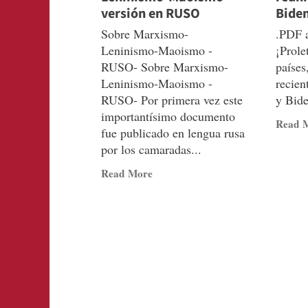
versión en RUSO
Bide
Sobre Marxismo-
.PDF a
Leninismo-Maoismo -
¡Prole
RUSO- Sobre Marxismo-
países
Leninismo-Maoismo -
recien
RUSO- Por primera vez este
y Bid
importantísimo documento
Read 
fue publicado en lengua rusa
por los camaradas...
Read
Read More
more
about
Sobre
Marxismo-
Leninismo-
Maoismo
versión
en