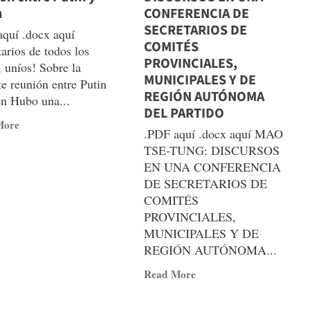
n
CONFERENCIA DE
SECRETARIOS DE
quí .docx aquí
COMITÉS
tarios de todos los
PROVINCIALES,
, uníos! Sobre la
MUNICIPALES Y DE
te reunión entre Putin
REGIÓN AUTÓNOMA
en Hubo una...
DEL PARTIDO
Read
More
.PDF aquí .docx aquí MAO
more
TSE-TUNG: DISCURSOS
about
EN UNA CONFERENCIA
Sobre
DE SECRETARIOS DE
la
COMITÉS
reciente
PROVINCIALES,
reunión
MUNICIPALES Y DE
entre
REGIÓN AUTÓNOMA...
Putin
y
Read
Read More
Biden
more
about